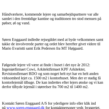
Håndværkere, kommende lejere og samarbejdspartnere var alle
samlet i den fremtidige kantine og traditionen tro stod menuen på
pølser, øl og vand.
Søren Enggaard indledte rejsegildet med at byde velkommen samt
takke de involverede parter og ordet blev herefter givet videre til
Mario Evaristti samt Erik Pedersen fra MT Højgaard.
Følgende lejere vil være at finde i huset i det nye år 2012:
Ingeniørfirmaet Cowi, Arkitektfirmaet KPF Arkitekter,
Revisionsfirmaet BDO og som noget helt nyt har en helt anden
virksomhed lejet ca. 1500 m2 i kontorhuset. Men der er stadig få
kontorlejemål tilbage. De kan indrettes efter lejers ønske og vi kan
derfor tilbyde lejemål i størrelser fra 700 m2 til 1400 m2.
Kontakt Søren Enggaard A/S for yderligere info eller klik ind
på
www.soren-enggaard.dk
for kontaktpersoner vedr. byggeriet.