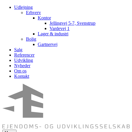
Udlejning
Erhverv
Kontor
Jellingvej 5-7, Svenstrup
Vardevej 1
Lager & industri
Bolig
Gartnervej
Salg
Referencer
Udvikling
Nyheder
Om os
Kontakt